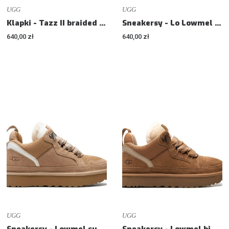
UGG
UGG
Klapki - Tazz II braided slippers
Sneakersy - Lo Lowmel lace-up sneakers - Sneakers
640,00 zł
640,00 zł
UGG
UGG