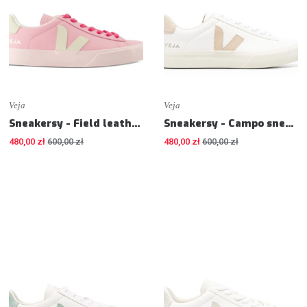
Veja
Veja
Sneakersy - Field leather sneakers - Sneakers
Sneakersy - Campo sneakers - Sneakers
480,00 zł
600,00 zł
480,00 zł
600,00 zł