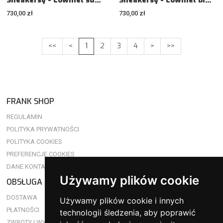
Sneakersy - Lowmel suede high-top sneakers - Sneakers
Sneakersy - Lowmel big lace sneakers - Sneakers
730,00 zł
730,00 zł
First
Previous
Page
Page
Page
Page
Next
Last
<<
<
1
2
3
4
>
>>
1
2
3
4
FRANK SHOP
REGULAMIN
POLITYKA PRYWATNOŚCI
POLITYKA COOKIES
PREFERENCJE COOKIES
DANE KONTAKTOWE
Używamy plików cookie
OBSŁUGA KLIENTA
DOSTAWA
Używamy plików cookie i innych
PŁATNOŚCI
technologii śledzenia, aby poprawić
ZWROTY I WYMIANY