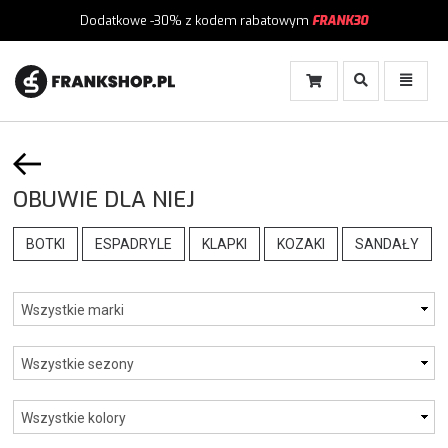
Dodatkowe -30%
z kodem rabatowym
FRANK30
Włącz
Włącz
Wyszukiwanie
Menu
OBUWIE DLA NIEJ
BOTKI
ESPADRYLE
KLAPKI
KOZAKI
SANDAŁY