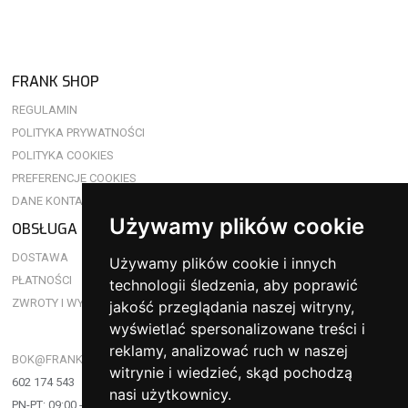
FRANK SHOP
REGULAMIN
POLITYKA PRYWATNOŚCI
POLITYKA COOKIES
PREFERENCJE COOKIES
DANE KONTAKTOWE
Używamy plików cookie
OBSŁUGA KLIENTA
DOSTAWA
Używamy plików cookie i innych
PŁATNOŚCI
technologii śledzenia, aby poprawić
ZWROTY I WYMIANY
jakość przeglądania naszej witryny,
wyświetlać spersonalizowane treści i
reklamy, analizować ruch w naszej
BOK@FRANKSHOP.PL
witrynie i wiedzieć, skąd pochodzą
602 174 543
nasi użytkownicy.
PN-PT: 09:00 - 17:00