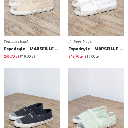
Philippe Model
Philippe Model
Espadryle - MARSEILLE LOW
Espadryle - MARSEILLE LOW
245,70 zł
819,00 zł
245,70 zł
819,00 zł