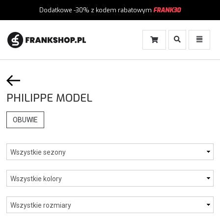
Dodatkowe -30%
z kodem rabatowym
FRANK30
Włącz
Włącz
Wyszukiwanie
Menu
PHILIPPE MODEL
OBUWIE