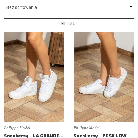
FILTRUJ
Philippe Model
Philippe Model
Sneakersy - LA GRANDE MID
Sneakersy - PRSX LOW