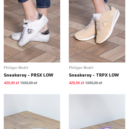
Philippe Model
Philippe Model
Sneakersy - PRSX LOW
Sneakersy - TRPX LOW
420,00 zł
1300,00 zł
420,00 zł
1300,00 zł