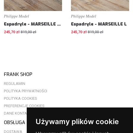
Philippe Model
Philippe Model
Espadryle - MARSEILLE LOW
Espadryle - MARSEILLE L
245,70 zł
819,00 zł
245,70 zł
819,00 zł
FRANK SHOP
REGULAMIN
POLITYKA PRYWATNOŚCI
POLITYKA COOKIES
PREFERENCJE COOKIES
DANE KONTAKTOWE
Używamy plików cookie
OBSŁUGA KLIENTA
DOSTAWA