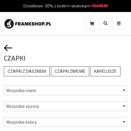
Dodatkowe -30%
z kodem rabatowym
FRANK30
Włącz
Włącz
Wyszukiwanie
Menu
CZAPKI
CZAPKI Z DASZKIEM
CZAPKI ZIMOWE
KAPELUSZE