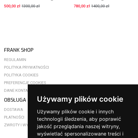
500,00 zł
1300,00 zł
780,00 zł
1400,00 zł
FRANK SHOP
REGULAMIN
POLITYKA PRYWATNOŚCI
POLITYKA COOKIES
PREFERENCJE COOKIES
DANE KONTAKTOWE
Używamy plików cookie
OBSŁUGA KLIENTA
DOSTAWA
Używamy plików cookie i innych
PŁATNOŚCI
technologii śledzenia, aby poprawić
ZWROTY I WYMIANY
jakość przeglądania naszej witryny,
wyświetlać spersonalizowane treści i