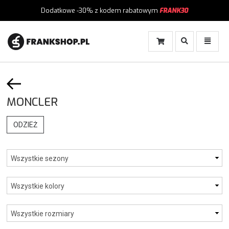
Dodatkowe -30%
z kodem rabatowym
FRANK30
Włącz
Włącz
Wyszukiwanie
Menu
MONCLER
ODZIEŻ