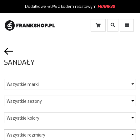
Dodatkowe -30%
z kodem rabatowym
FRANK30
Włącz
Włącz
Wyszukiwanie
Menu
SANDAŁY