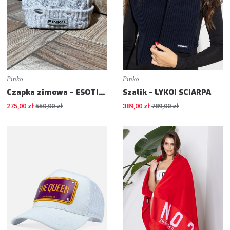
Pinko
Pinko
Czapka zimowa - ESOTICO CUFFIA
Szalik - LYKOI SCIARPA
275,00 zł
550,00 zł
389,00 zł
789,00 zł