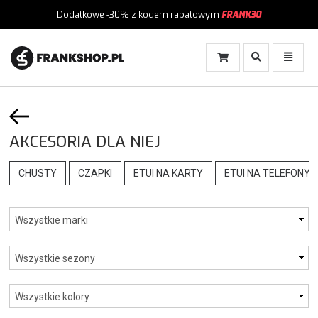
Dodatkowe -30%
z kodem rabatowym
FRANK30
Włącz
Włącz
Wyszukiwanie
Menu
AKCESORIA DLA NIEJ
CHUSTY
CZAPKI
ETUI NA KARTY
ETUI NA TELEFONY