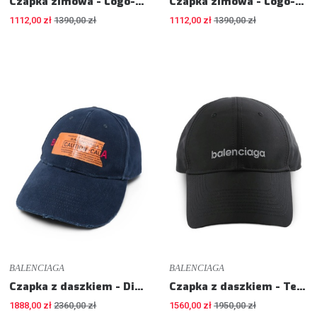
Czapka zimowa - Logo-patch beanie hat
Czapka zimowa - Logo-patch beanie hat
1112,00 zł
1390,00 zł
1112,00 zł
1390,00 zł
BALENCIAGA
BALENCIAGA
Czapka z daszkiem - Distressed logo-patch baseball cap
Czapka z daszkiem - Techwear logo-embroidered baseball cap
1888,00 zł
2360,00 zł
1560,00 zł
1950,00 zł