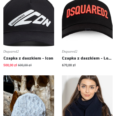
Dsquared2
Dsquared2
Czapka z daszkiem - Icon
Czapka z daszkiem - Logo- patch
500,00 zł
600,00 zł
670,00 zł