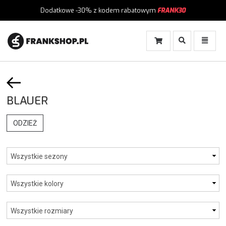
Dodatkowe -30%
z kodem rabatowym
FRANK30
Włącz
Włącz
Wyszukiwanie
Menu
BLAUER
ODZIEŻ