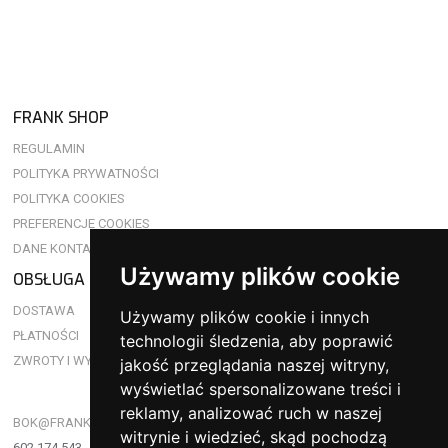
FRANK SHOP
REGULAMIN
POLITYKA PRYWATNOŚCI
POLITYKA COOKIES
PREFERENCJE COOKIES
DANE KONTAKTOWE
Używamy plików cookie
OBSŁUGA KLIENTA
DOSTAWA
Używamy plików cookie i innych
PŁATNOŚCI
technologii śledzenia, aby poprawić
ZWROTY I WYMIANY
jakość przeglądania naszej witryny,
wyświetlać spersonalizowane treści i
reklamy, analizować ruch w naszej
BOK@FRANKSHOP.PL
witrynie i wiedzieć, skąd pochodzą
602 174 543