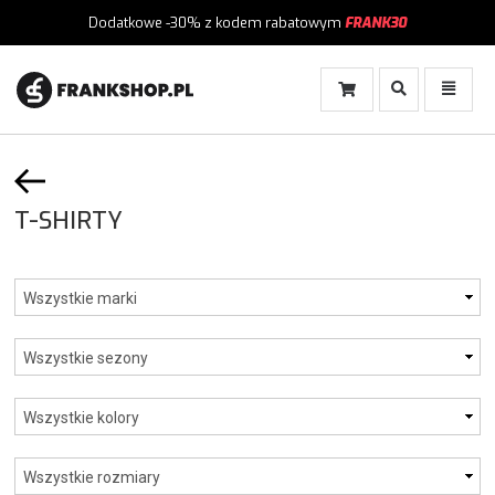
Dodatkowe -30%
z kodem rabatowym
FRANK30
Włącz
Włącz
Wyszukiwanie
Menu
T-SHIRTY