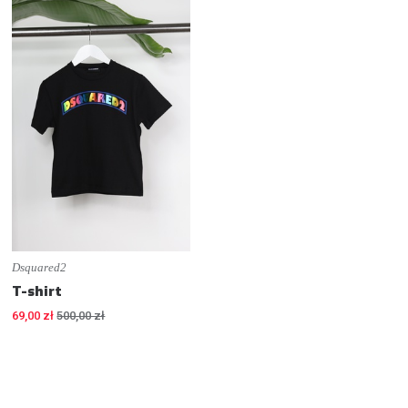
Dsquared2
T-shirt
69,00 zł
500,00 zł