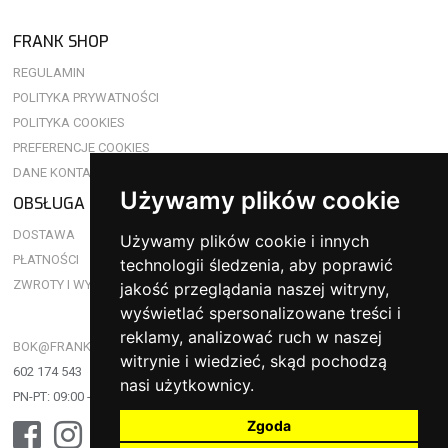
FRANK SHOP
REGULAMIN
POLITYKA PRYWATNOŚCI
POLITYKA COOKIES
PREFERENCJE COOKIES
DANE KONTAKTOWE
Używamy plików cookie
OBSŁUGA KLIENTA
DOSTAWA
Używamy plików cookie i innych
PŁATNOŚCI
technologii śledzenia, aby poprawić
ZWROTY I WYMIANY
jakość przeglądania naszej witryny,
wyświetlać spersonalizowane treści i
reklamy, analizować ruch w naszej
BOK@FRANKSHOP.PL
witrynie i wiedzieć, skąd pochodzą
602 174 543
nasi użytkownicy.
PN-PT: 09:00 - 17:00
Zgoda