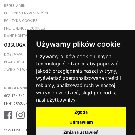
REGULAMIN
POLITYKA PRYWATNOŚCI
POLITYKA COOKIES
PREFERENCJE COOKIES
DANE KONTAKTOWE
Używamy plików cookie
OBSŁUGA KLIENTA
DOSTAWA
Używamy plików cookie i innych
PŁATNOŚCI
technologii śledzenia, aby poprawić
ZWROTY I WYMIANY
jakość przeglądania naszej witryny,
wyświetlać spersonalizowane treści i
reklamy, analizować ruch w naszej
BOK@FRANKSHOP.PL
witrynie i wiedzieć, skąd pochodzą
602 174 543
nasi użytkownicy.
PN-PT: 09:00 - 17:00
Zgoda
Odmawiam
© 2014-2026 - FRANKSHOP.PL - WSZYSTKIE PRAWA ZASTRZEŻONE
Zmiana ustawień