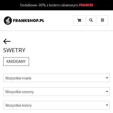
Dodatkowe -30%
z kodem rabatowym
FRANK30
Włącz
Włącz
Wyszukiwanie
Menu
SWETRY
KARDIGANY