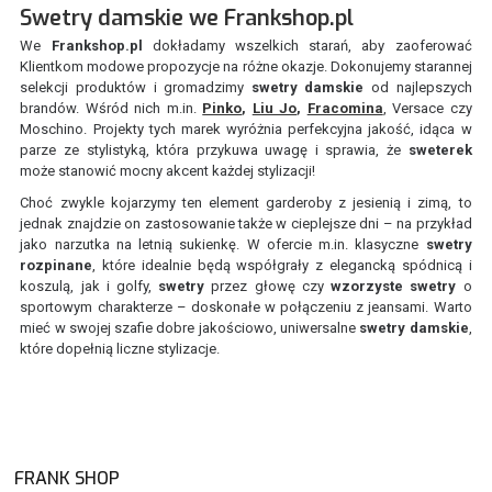
Swetry damskie we Frankshop.pl
We
Frankshop.pl
dokładamy wszelkich starań, aby zaoferować
Klientkom modowe propozycje na różne okazje. Dokonujemy starannej
selekcji produktów i gromadzimy
swetry damskie
od najlepszych
brandów. Wśród nich m.in.
Pinko
,
Liu Jo
,
Fracomina
, Versace czy
Moschino. Projekty tych marek wyróżnia perfekcyjna jakość, idąca w
parze ze stylistyką, która przykuwa uwagę i sprawia, że
sweterek
może stanowić mocny akcent każdej stylizacji!
Choć zwykle kojarzymy ten element garderoby z jesienią i zimą, to
jednak znajdzie on zastosowanie także w cieplejsze dni – na przykład
jako narzutka na letnią sukienkę. W ofercie m.in. klasyczne
swetry
rozpinane
, które idealnie będą współgrały z elegancką spódnicą i
koszulą, jak i golfy,
swetry
przez głowę czy
wzorzyste swetry
o
sportowym charakterze – doskonałe w połączeniu z jeansami. Warto
mieć w swojej szafie dobre jakościowo, uniwersalne
swetry damskie
,
które dopełnią liczne stylizacje.
FRANK SHOP