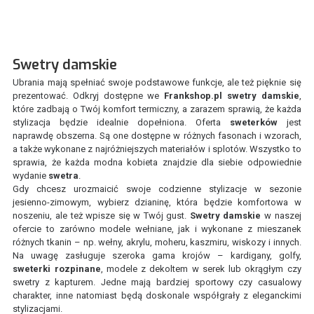
Swetry damskie
Ubrania mają spełniać swoje podstawowe funkcje, ale też pięknie się
prezentować. Odkryj dostępne we
Frankshop.pl
swetry damskie
,
które zadbają o Twój komfort termiczny, a zarazem sprawią, że każda
stylizacja będzie idealnie dopełniona. Oferta
sweterków
jest
naprawdę obszerna. Są one dostępne w różnych fasonach i wzorach,
a także wykonane z najróżniejszych materiałów i splotów. Wszystko to
sprawia, że każda modna kobieta znajdzie dla siebie odpowiednie
wydanie
swetra
.
Gdy chcesz urozmaicić swoje codzienne stylizacje w sezonie
jesienno-zimowym, wybierz dzianinę, która będzie komfortowa w
noszeniu, ale też wpisze się w Twój gust.
Swetry damskie
w naszej
ofercie to zarówno modele wełniane, jak i wykonane z mieszanek
różnych tkanin – np. wełny, akrylu, moheru, kaszmiru, wiskozy i innych.
Na uwagę zasługuje szeroka gama krojów – kardigany, golfy,
sweterki rozpinane
, modele z dekoltem w serek lub okrągłym czy
swetry z kapturem. Jedne mają bardziej sportowy czy casualowy
charakter, inne natomiast będą doskonale współgrały z eleganckimi
stylizacjami.