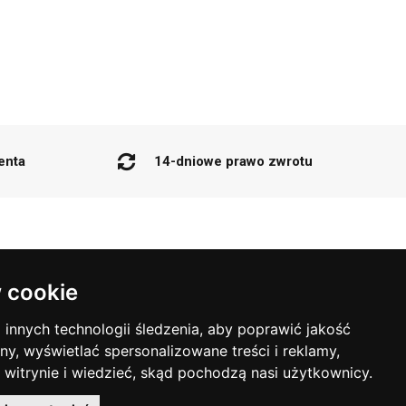
enta
14-dniowe prawo zwrotu
BOK@FRANKSHOP.PL
 cookie
602 174 543
PN-PT: 09:00 - 17:00
innych technologii śledzenia, aby poprawić jakość
ny, wyświetlać spersonalizowane treści i reklamy,
 witrynie i wiedzieć, skąd pochodzą nasi użytkownicy.