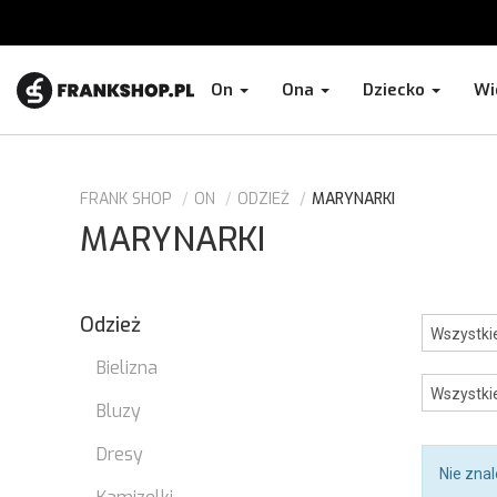
On
Ona
Dziecko
Wi
FRANK SHOP
ON
ODZIEŻ
MARYNARKI
MARYNARKI
Odzież
Bielizna
Bluzy
Dresy
Nie zna