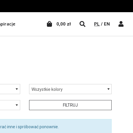
WŁĄCZ WYSZUKIWA
WŁĄC
spiracje
0,00 zł
PL
/
EN
FILTRUJ
rać inne i spróbować ponownie.