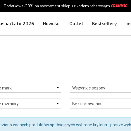
Dodatkowe -30%
na asortyment sklepu
z kodem rabatowym
FRANK30
osna/Lato 2026
Nowości
Outlet
Bestsellery
In
leziono żadnych produktów spełniających wybrane kryteria - proszę wyb