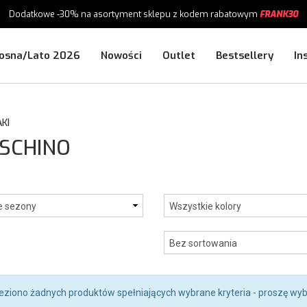
Dodatkowe -30%
na asortyment sklepu
z kodem rabatowym
FRANK30
osna/Lato 2026
Nowości
Outlet
Bestsellery
In
KI
OSCHINO
leziono żadnych produktów spełniających wybrane kryteria - proszę wyb