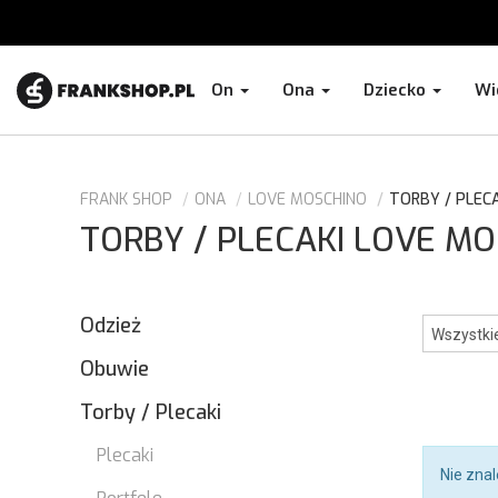
On
Ona
Dziecko
Wi
FRANK SHOP
ONA
LOVE MOSCHINO
TORBY / PLECA
TORBY / PLECAKI LOVE M
Odzież
Obuwie
Torby / Plecaki
Plecaki
Nie zna