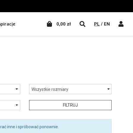
WŁĄCZ WYSZUKIWA
WŁĄC
spiracje
0,00 zł
PL
/
EN
FILTRUJ
rać inne i spróbować ponownie.