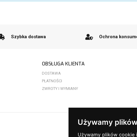
Szybka dostawa
Ochrona konsum
OBSŁUGA KLIENTA
DOSTAWA
PŁATNOŚCI
ZWROTY I WYMIANY
Używamy plików
Używamy plików cookie i 