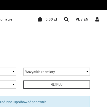
WŁĄCZ WYSZUKIWA
WŁĄC
spiracje
0,00 zł
PL
/
EN
FILTRUJ
rać inne i spróbować ponownie.