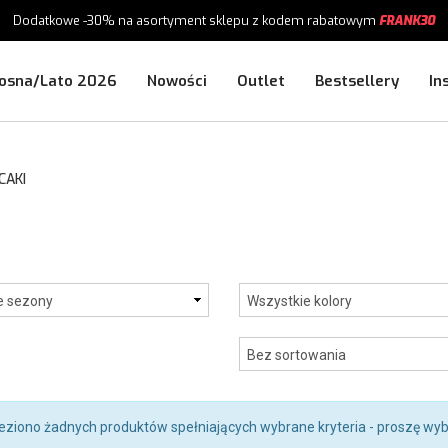
Dodatkowe -30%
na asortyment sklepu
z kodem rabatowym
FRANK30
osna/Lato 2026
Nowości
Outlet
Bestsellery
In
CAKI
leziono żadnych produktów spełniających wybrane kryteria - proszę wyb