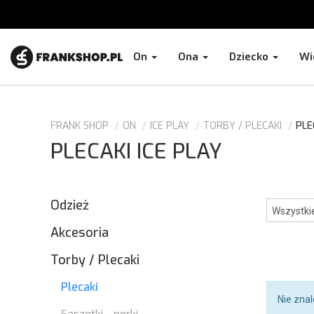
On
Ona
Dziecko
Wi
FRANK SHOP
ON
ICE PLAY
TORBY / PLECAKI
PLE
PLECAKI ICE PLAY
Odzież
Akcesoria
Torby / Plecaki
Plecaki
Nie zna