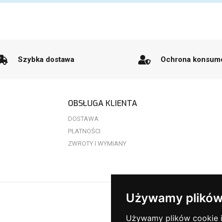
Szybka dostawa
Ochrona konsum
OBSŁUGA KLIENTA
DOSTAWA
PŁATNOŚCI
ZWROTY I WYMIANY
Używamy plików
Używamy plików cookie i 