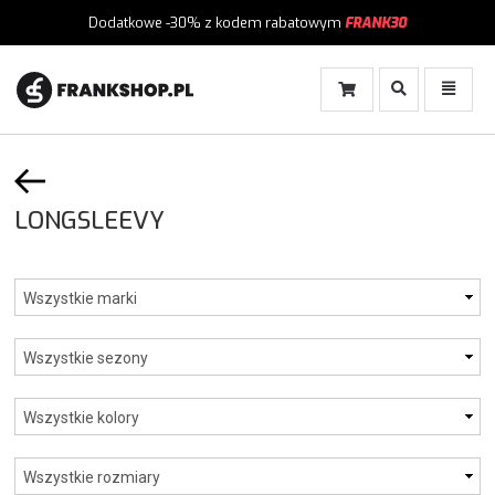
Dodatkowe -30%
z kodem rabatowym
FRANK30
Włącz
Włącz
Wyszukiwanie
Menu
LONGSLEEVY