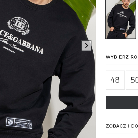
WYBIERZ RO
48
5
ZOBACZ I D