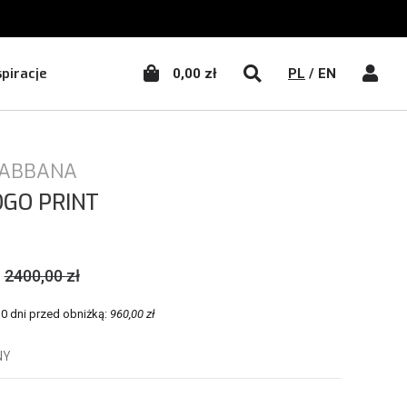
WŁĄCZ WYSZUKIWA
WŁĄC
spiracje
0,00 zł
PL
/
EN
GABBANA
OGO PRINT
2400,00 zł
30 dni przed obniżką:
960,00 zł
NY