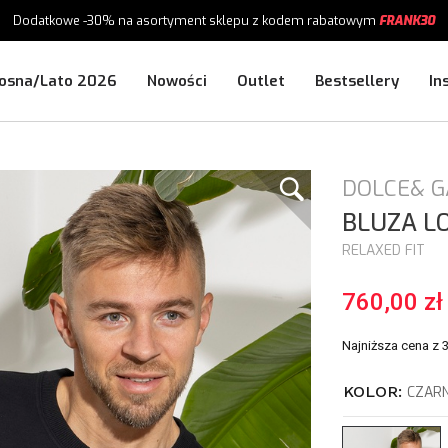
Dodatkowe -30%
na asortyment sklepu
z kodem rabatowym
FRANK30
osna/Lato 2026
Nowości
Outlet
Bestsellery
In
DOLCE& 
BLUZA
L
RELAXED FIT
760,00 zł
Najniższa cena z 
KOLOR:
CZAR