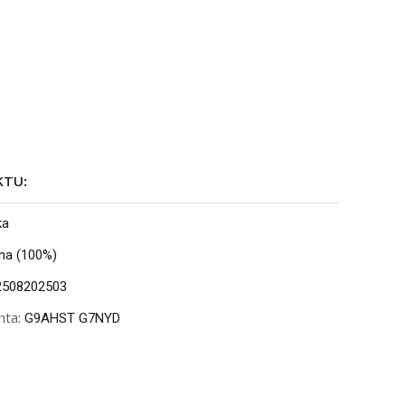
KTU:
ka
na (100%)
508202503
nta:
G9AHST G7NYD