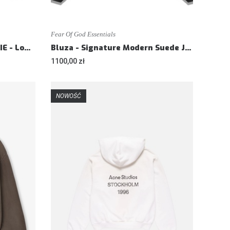
Fear Of God Essentials
Bluza - CAMPUS 90'S HOODIE - Loose fit
Bluza - Signature Modern Suede Jacket Vintage Black - Loose fit
1100,00 zł
NOWOŚĆ