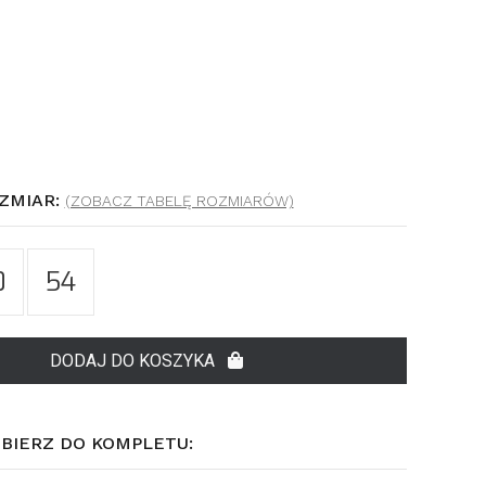
ZMIAR:
(ZOBACZ TABELĘ ROZMIARÓW)
0
54
DODAJ DO KOSZYKA
OBIERZ DO KOMPLETU: