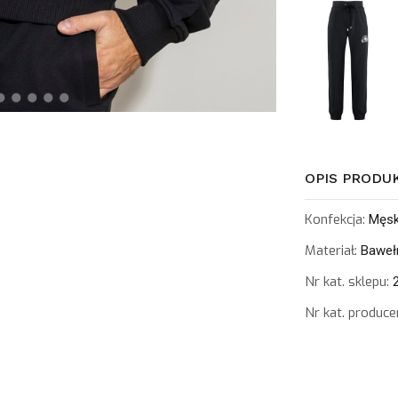
OPIS PRODU
Konfekcja:
Męs
Materiał:
Baweł
Nr kat. sklepu:
2
Nr kat. produce