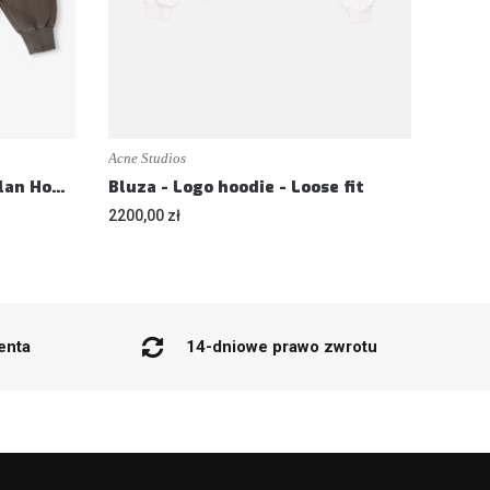
Acne Studios
Bluza - 26 Classic Half Raglan Hoodie - Loose fit
Bluza - Logo hoodie - Loose fit
2200,00 zł
enta
14-dniowe prawo zwrotu
BOK@FRANKSHOP.PL