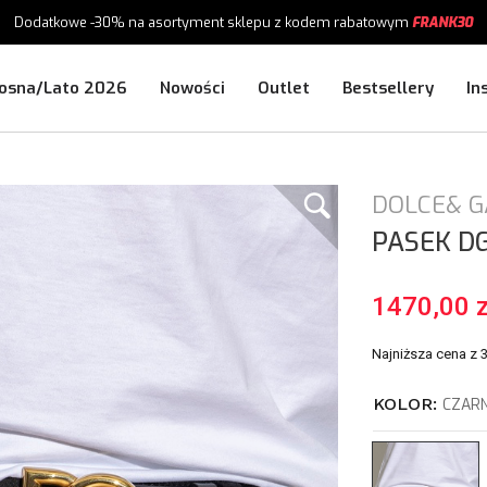
Dodatkowe -30%
na asortyment sklepu
z kodem rabatowym
FRANK30
osna/Lato 2026
Nowości
Outlet
Bestsellery
In
DOLCE& 
PASEK
D
1470,00 z
Najniższa cena z 
KOLOR:
CZARN