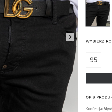
WYBIERZ RO
95
OPIS PRODU
Konfekcja:
Męs