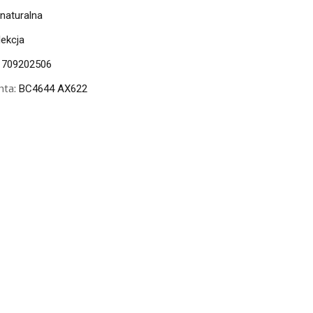
naturalna
lekcja
709202506
nta:
BC4644 AX622