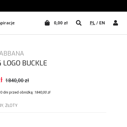
WŁĄCZ WYSZUKIWA
WŁĄC
spiracje
0,00 zł
PL
/
EN
GABBANA
G LOGO BUCKLE
ł
1840,00 zł
30 dni przed obniżką:
1840,00 zł
Y, ZŁOTY