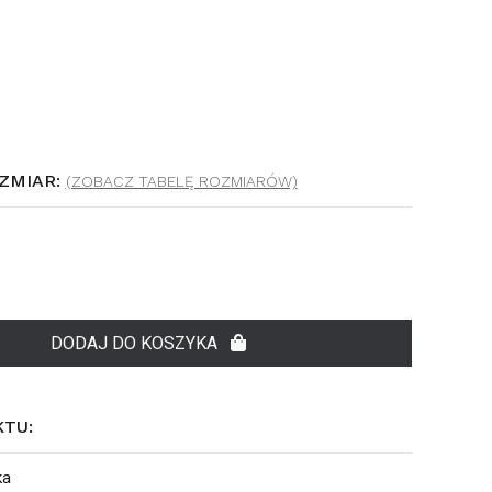
ZMIAR:
(ZOBACZ TABELĘ ROZMIARÓW)
DODAJ DO KOSZYKA
KTU:
ka