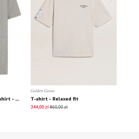
Golden Goose
T-shirt - Signature '90s T-shirt - Loose fit
T-shirt - Relaxed fit
344,00 zł
860,00 zł