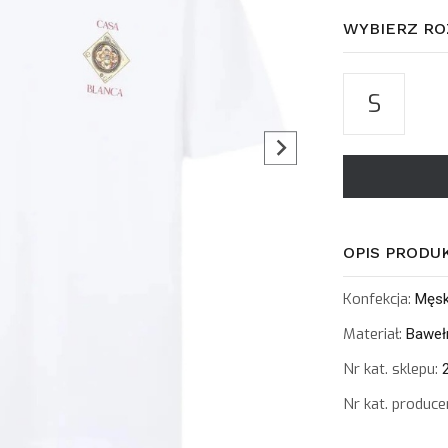
WYBIERZ RO
S
OPIS PRODU
Konfekcja:
Męs
Materiał:
Baweł
Nr kat. sklepu:
2
Nr kat. produce