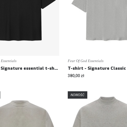
 Essentials
Fear Of God Essentials
T-shirt - Signature essential t-shirt - Loose fit
380,00 zł
NOWOŚĆ