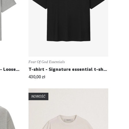
Fear Of God Essentials
T-shirt - Signature Classic - Loose fit
T-shirt - Signature essential t-shirt - Loose fit
430,00 zł
NOWOŚĆ