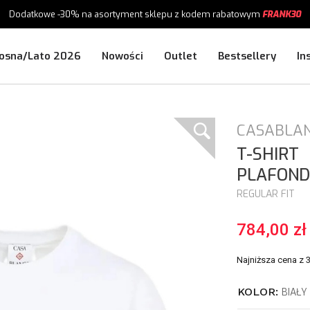
Dodatkowe -30%
na asortyment sklepu
z kodem rabatowym
FRANK30
osna/Lato 2026
Nowości
Outlet
Bestsellery
In
CASABLA
T-SHIRT
PLAFOND
REGULAR FIT
784,00 zł
Najniższa cena z 
KOLOR:
BIAŁY