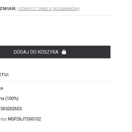
ZMIAR:
(ZOBACZ TABELĘ ROZMIARÓW)
DODAJ DO KOSZYKA
KTU:
ka
na (100%)
505202603
nta:
MSP26JTS00102