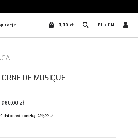
WŁĄCZ WYSZUKIWA
WŁĄC
spiracje
0,00 zł
PL
/
EN
NCA
 ORNE DE MUSIQUE
980,00 zł
30 dni przed obniżką:
980,00 zł