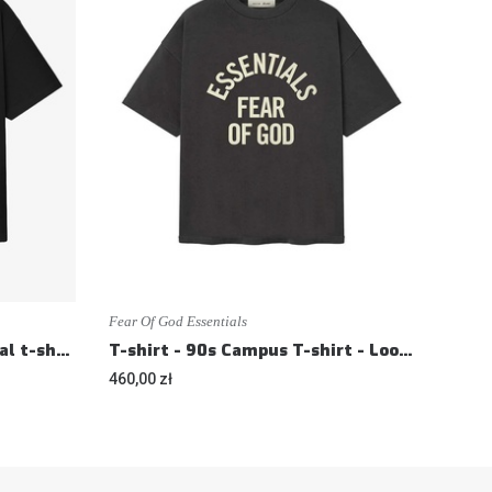
Fear Of God Essentials
T-shirt - Signature essential t-shirt - Loose fit
T-shirt - 90s Campus T-shirt - Loose fit
460,00 zł