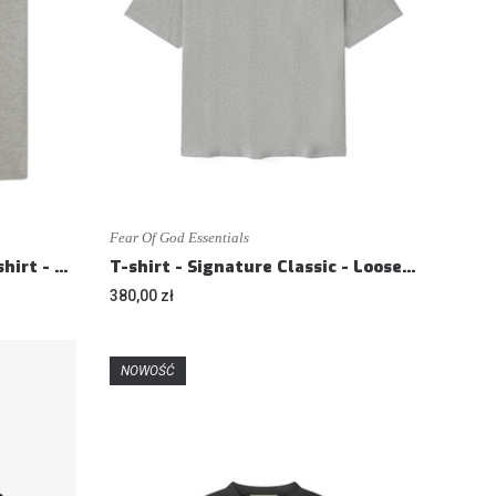
Fear Of God Essentials
T-shirt - Signature '90s T-shirt - Loose fit
T-shirt - Signature Classic - Loose fit
380,00 zł
NOWOŚĆ