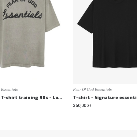
 Essentials
Fear Of God Essentials
T-shirt - T-shirt training 90s - Loose fit
350,00 zł