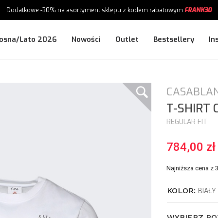
Dodatkowe -30%
na asortyment sklepu
z kodem rabatowym
FRANK30
osna/Lato 2026
Nowości
Outlet
Bestsellery
In
CASABLA
T-SHIRT
REGULAR FIT
784,00 zł
Najniższa cena z 
KOLOR:
BIAŁY
WYBIERZ RO