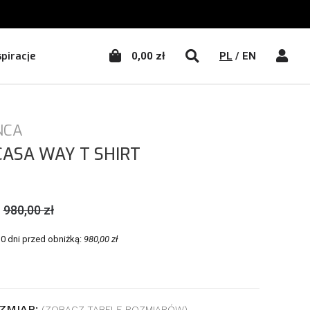
WŁĄCZ WYSZUKIWA
WŁĄC
spiracje
0,00 zł
PL
/
EN
NCA
CASA WAY T SHIRT
980,00 zł
30 dni przed obniżką:
980,00 zł
ZMIAR:
(ZOBACZ TABELĘ ROZMIARÓW)