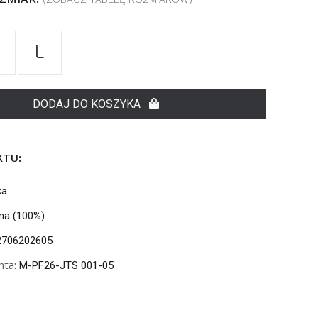
M
L
DODAJ DO KOSZYKA
KTU:
ka
na (100%)
706202605
nta:
M-PF26-JTS 001-05