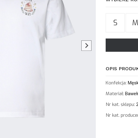
S
OPIS PRODU
Konfekcja:
Męs
Materiał:
Baweł
Nr kat. sklepu:
2
Nr kat. produce