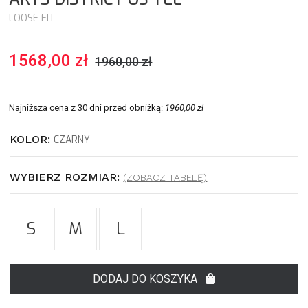
LOOSE FIT
1568,00 zł
1960,00 zł
Najniższa cena z 30 dni przed obniżką:
1960,00 zł
KOLOR:
CZARNY
WYBIERZ ROZMIAR:
(ZOBACZ TABELĘ)
S
M
L
DODAJ DO KOSZYKA