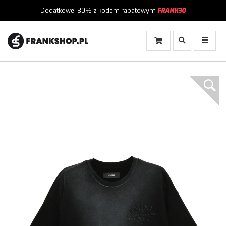
Dodatkowe -30%
z kodem rabatowym
FRANK30
Włącz
Włącz
Wyszukiwanie
Menu