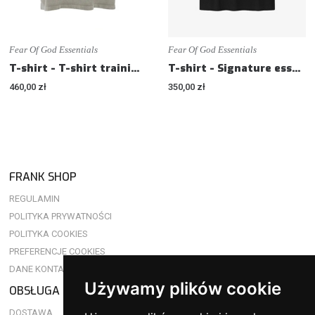
Fear Of God Essentials
Fear Of God Essentials
T-shirt - T-shirt training 90s - Loose fit
T-shirt - Signature essential t-shirt - Loose fit
460,00 zł
350,00 zł
FRANK SHOP
REGULAMIN
POLITYKA PRYWATNOŚCI
POLITYKA COOKIES
PREFERENCJE COOKIES
DANE KONTAKTOWE
Używamy plików cookie
OBSŁUGA KLIENTA
DOSTAWA