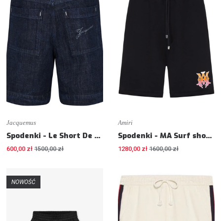
Jacquemus
Amiri
Spodenki - Le Short De Nimes - Relaxed fit
Spodenki - MA Surf shorts - Regular fit
600,00 zł
1500,00 zł
1280,00 zł
1600,00 zł
NOWOŚĆ