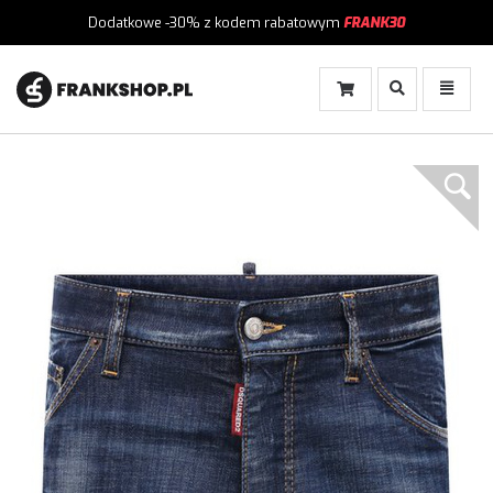
Dodatkowe -30%
z kodem rabatowym
FRANK30
Włącz
Włącz
Wyszukiwanie
Menu